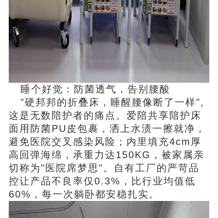
睡个好觉：防菌透气，告别腰酸
"硬邦邦的折叠床，睡醒腰像断了一样",
这是无数陪护者的痛点。
爱陪共享陪护床
面用防菌PU皮包裹，洒上水渍一擦就净，
避免医院交叉感染风险；内里填充4cm厚
高回弹海绵，承重力达150KG，被家属亲
切称为"医院席梦思"。自有工厂的严苛品
控让产品不良率仅0.3%，比行业均值低
60%，每一次躺卧都安稳扎实。