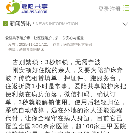
登录
注册
新闻资讯
/
NEWS INFORMATION
爱陪共享陪护床：让医院陪护，多一份安心与暖意
发布：2025-11-12 17:21
作者：医院陪护床方案部
来源：爱陪共享陪护床
告别繁琐：3秒解锁，无需奔波
刚安顿好住院的亲人，又要为陪护床奔
波？传统租赁填单、押证件、跑服务台，
往返折腾1小时是常事。
爱陪共享陪护床
把
便利藏在病房角落，微信扫码、确认订
单，3秒就能解锁使用。使用后轻轻归位，
系统自动结算，远在外地的家人还能远程
代付，让你全程守在病人身边。目前它已
覆盖全国300余家医院，超100家三甲医院